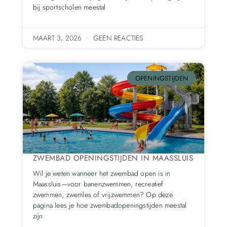
bij sportscholen meestal
MAART 3, 2026
GEEN REACTIES
OPENINGSTIJDEN
ZWEMBAD OPENINGSTIJDEN IN MAASSLUIS
Wil je weten wanneer het zwembad open is in
Maassluis—voor banenzwemmen, recreatief
zwemmen, zwemles of vrijzwemmen? Op deze
pagina lees je hoe zwembadopeningstijden meestal
zijn