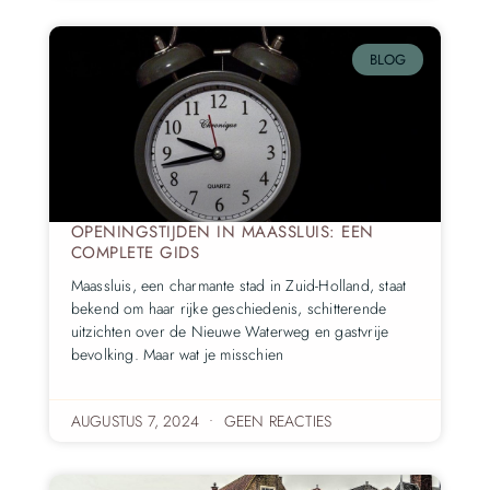
BLOG
OPENINGSTIJDEN IN MAASSLUIS: EEN
COMPLETE GIDS
Maassluis, een charmante stad in Zuid-Holland, staat
bekend om haar rijke geschiedenis, schitterende
uitzichten over de Nieuwe Waterweg en gastvrije
bevolking. Maar wat je misschien
AUGUSTUS 7, 2024
GEEN REACTIES