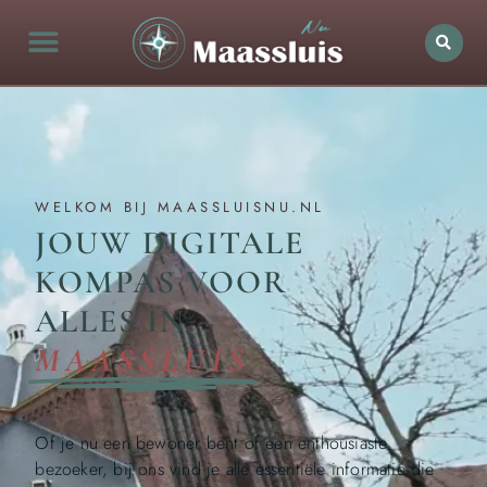
WELKOM BIJ MAASSLUISNU.NL
JOUW DIGITALE
KOMPAS VOOR
ALLES IN
MAASSLUIS
Of je nu een bewoner bent of een enthousiaste
bezoeker, bij ons vind je alle essentiële informatie die