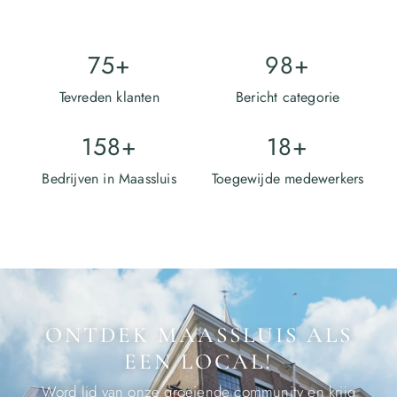
75
+
98
+
Tevreden klanten
Bericht categorie
158
+
18
+
Bedrijven in Maassluis
Toegewijde medewerkers
ONTDEK MAASSLUIS ALS
EEN LOCAL!
Word lid van onze groeiende community en krijg