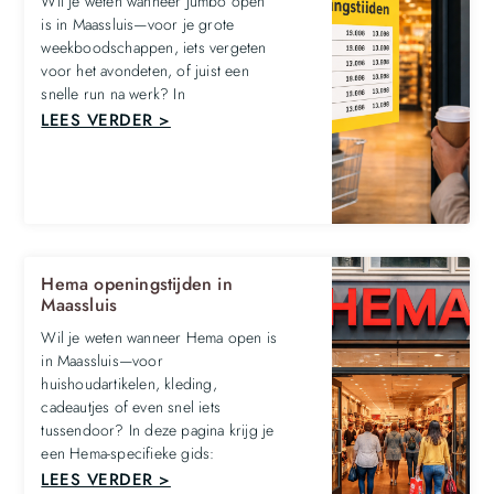
Wil je weten wanneer Jumbo open
is in Maassluis—voor je grote
weekboodschappen, iets vergeten
voor het avondeten, of juist een
snelle run na werk? In
LEES VERDER >
Hema openingstijden in
Maassluis
Wil je weten wanneer Hema open is
in Maassluis—voor
huishoudartikelen, kleding,
cadeautjes of even snel iets
tussendoor? In deze pagina krijg je
een Hema-specifieke gids:
LEES VERDER >