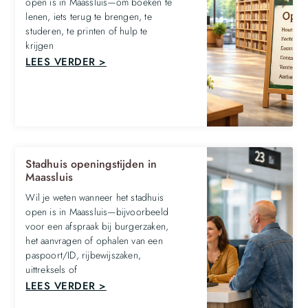
open is in Maassluis—om boeken te
lenen, iets terug te brengen, te
studeren, te printen of hulp te
krijgen
LEES VERDER >
Stadhuis openingstijden in
Maassluis
Wil je weten wanneer het stadhuis
open is in Maassluis—bijvoorbeeld
voor een afspraak bij burgerzaken,
het aanvragen of ophalen van een
paspoort/ID, rijbewijszaken,
uittreksels of
LEES VERDER >