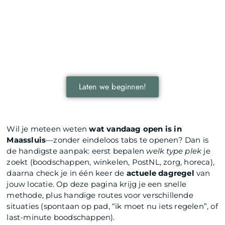
Ontdek de kracht van lokale reclame voor
jouw bedrijf!
Leer hoe lokale reclame jouw bedrijf kan laten groeien
door je onder te dompelen in deze fascinerende
wereld.
Laten we beginnen!
Wil je meteen weten
wat vandaag open is in
Maassluis
—zonder eindeloos tabs te openen? Dan is
de handigste aanpak: eerst bepalen
welk type plek
je
zoekt (boodschappen, winkelen, PostNL, zorg, horeca),
daarna check je in één keer de
actuele dagregel
van
jouw locatie. Op deze pagina krijg je een snelle
methode, plus handige routes voor verschillende
situaties (spontaan op pad, “ik moet nu iets regelen”, of
last-minute boodschappen).