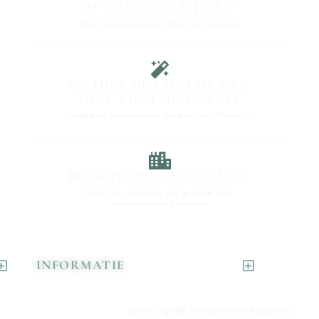
OP ZOEK NAAR HULP?
Ons toegewijde team staat voor je klaar.
ONTDEK DE CHARME VAN
DEZE STAD MAASSLUIS
Ontdek de betoverende schatten van Maassluis
BEDRIJVEN IN MAASSLUIS
Vind alle informatie die je zoekt over
ondernemend Maassluis
INFORMATIE
Jouw Digitale Kompas voor Maassluis