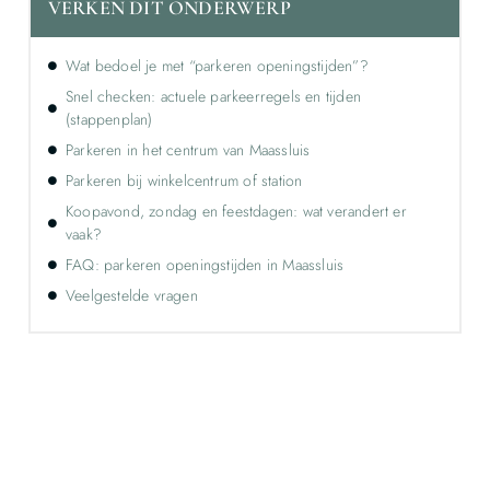
VERKEN DIT ONDERWERP
Wat bedoel je met “parkeren openingstijden”?
Snel checken: actuele parkeerregels en tijden
(stappenplan)
Parkeren in het centrum van Maassluis
Parkeren bij winkelcentrum of station
Koopavond, zondag en feestdagen: wat verandert er
vaak?
FAQ: parkeren openingstijden in Maassluis
Veelgestelde vragen
Ontdek de kracht van lokale reclame voor
jouw bedrijf!
Leer hoe lokale reclame jouw bedrijf kan laten groeien
door je onder te dompelen in deze fascinerende