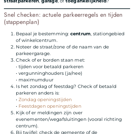
straatparkeren
,
garage
, of
toegankelijkheid
?
Snel checken: actuele parkeerregels en tijden
(stappenplan)
Bepaal je bestemming:
centrum
, stationgebied
of winkelcentrum.
Noteer de straat/zone of de naam van de
parkeergarage.
Check of er borden staan met:
• tijden voor betaald parkeren
• vergunninghouders (ja/nee)
• maximumduur
Is het zondag of feestdag? Check of betaald
parkeren anders is:
•
Zondag openingstijden
•
Feestdagen openingstijden
Kijk of er meldingen zijn over
evenementen/wegafsluitingen (vooral richting
centrum).
Bij twijfel: check de gemeente of de