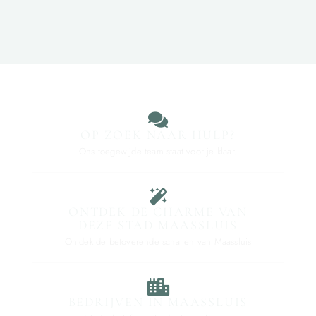
OP ZOEK NAAR HULP?
Ons toegewijde team staat voor je klaar.
ONTDEK DE CHARME VAN
DEZE STAD MAASSLUIS
Ontdek de betoverende schatten van Maassluis
BEDRIJVEN IN MAASSLUIS