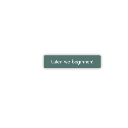
Ontdek de kracht van lokale
reclame voor jouw bedrijf!
Leer hoe lokale reclame jouw bedrijf kan
laten groeien door je onder te dompelen
in deze fascinerende wereld.
Laten we beginnen!