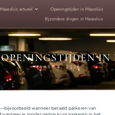
Maassluis actueel
Openingstijden in Maassluis
Bijzondere dingen in Maassluis
OPENINGSTIJDEN IN
MAART 3, 2026
s
—bijvoorbeeld wanneer betaald parkeren van
of wanneer je zonder gedoe kunt parkeren in het