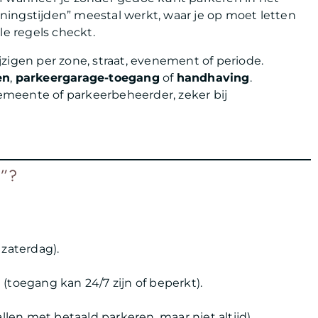
ingstijden” meestal werkt, waar je op moet letten
le regels checkt.
zigen per zone, straat, evenement of periode.
en
,
parkeergarage-toegang
of
handhaving
.
gemeente of parkeerbeheerder, zeker bij
n”?
 zaterdag).
(toegang kan 24/7 zijn of beperkt).
en met betaald parkeren, maar niet altijd).