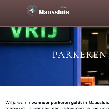
PARKEREN 
Wil je weten
wanneer parkeren geldt in Maasslui
toepassing is, wanneer een parkeergarage open is 