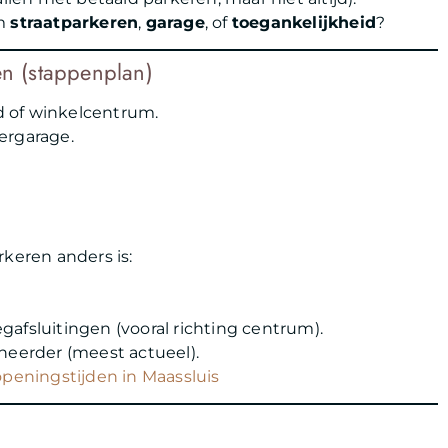
om
straatparkeren
,
garage
, of
toegankelijkheid
?
en (stappenplan)
d of winkelcentrum.
ergarage.
rkeren anders is:
afsluitingen (vooral richting centrum).
heerder (meest actueel).
eningstijden in Maassluis