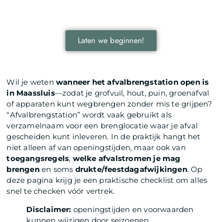
door je onder te dompelen in deze fascinerende
wereld.
Laten we beginnen!
Wil je weten
wanneer het afvalbrengstation open is
in Maassluis
—zodat je grofvuil, hout, puin, groenafval
of apparaten kunt wegbrengen zonder mis te grijpen?
“Afvalbrengstation” wordt vaak gebruikt als
verzamelnaam voor een brenglocatie waar je afval
gescheiden kunt inleveren. In de praktijk hangt het
niet alleen af van openingstijden, maar ook van
toegangsregels
,
welke afvalstromen je mag
brengen
en soms
drukte/feestdagafwijkingen
. Op
deze pagina krijg je een praktische checklist om alles
snel te checken vóór vertrek.
Disclaimer:
openingstijden en voorwaarden
kunnen wijzigen door seizoenen,