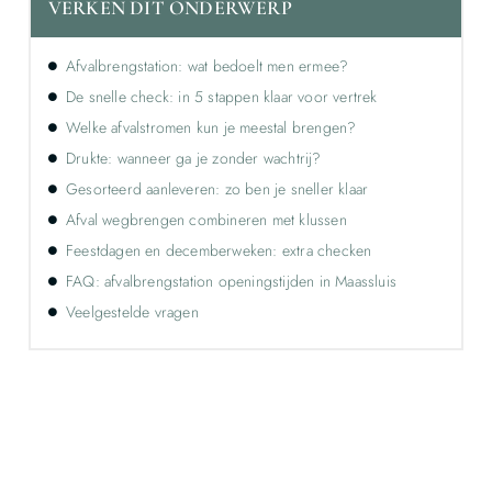
VERKEN DIT ONDERWERP
Afvalbrengstation: wat bedoelt men ermee?
De snelle check: in 5 stappen klaar voor vertrek
Welke afvalstromen kun je meestal brengen?
Drukte: wanneer ga je zonder wachtrij?
Gesorteerd aanleveren: zo ben je sneller klaar
Afval wegbrengen combineren met klussen
Feestdagen en decemberweken: extra checken
FAQ: afvalbrengstation openingstijden in Maassluis
Veelgestelde vragen
Ontdek de kracht van lokale reclame voor
jouw bedrijf!
Leer hoe lokale reclame jouw bedrijf kan laten groeien