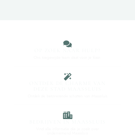
OP ZOEK NAAR HULP?
Ons toegewijde team staat voor je klaar.
ONTDEK DE CHARME VAN
DEZE STAD MAASSLUIS
Ontdek de betoverende schatten van Maassluis
BEDRIJVEN IN MAASSLUIS
Vind alle informatie die je zoekt over
ondernemend Maassluis