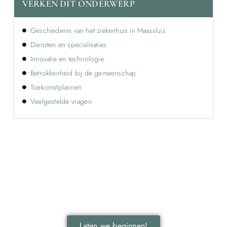
VERKEN DIT ONDERWERP
Geschiedenis van het ziekenhuis in Maassluis
Diensten en specialisaties
Innovatie en technologie
Betrokkenheid bij de gemeenschap
Toekomstplannen
Veelgestelde vragen
Ontdek de kracht van lokale reclame voor
jouw bedrijf!
Leer hoe lokale reclame jouw bedrijf kan laten groeien
door je onder te dompelen in deze fascinerende
wereld.
Laten we beginnen!