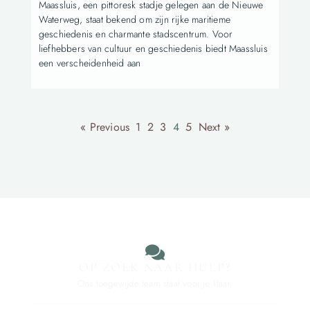
Maassluis, een pittoresk stadje gelegen aan de Nieuwe
Waterweg, staat bekend om zijn rijke maritieme
geschiedenis en charmante stadscentrum. Voor
liefhebbers van cultuur en geschiedenis biedt Maassluis
een verscheidenheid aan
« Previous
1
2
3
4
5
Next »
OP ZOEK NAAR HULP?
Ons toegewijde team staat voor je klaar.