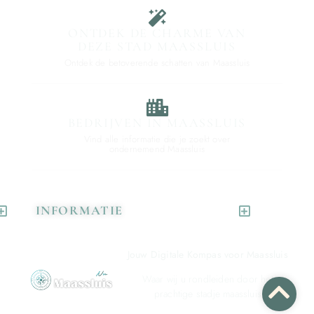
ONTDEK DE CHARME VAN
DEZE STAD MAASSLUIS
Ontdek de betoverende schatten van Maassluis
BEDRIJVEN IN MAASSLUIS
Vind alle informatie die je zoekt over
ondernemend Maassluis
INFORMATIE
Jouw Digitale Kompas voor Maassluis
Waar wij u rondleiden door het
prachtige stadje maassluis