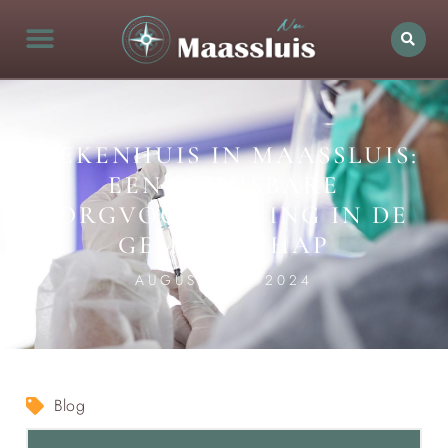
ZIEKENHUIS IN MAASSLUIS:
EEN ONMISBARE
ZORGVOORZIENING IN DE
GEMEENSCHAP
AUGUSTUS 7, 2024
Blog