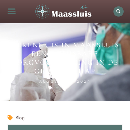
ZIEKENHUIS IN MAASSLUIS:
EEN ONMISBARE
ZORGVOORZIENING IN DE
GEMEENSCHAP
AUGUSTUS 7, 2024
Blog