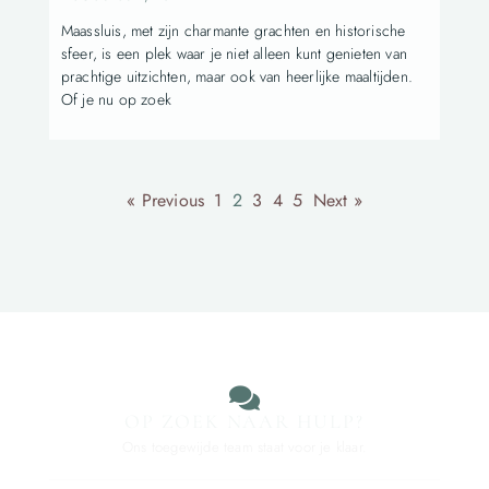
Maassluis, met zijn charmante grachten en historische
sfeer, is een plek waar je niet alleen kunt genieten van
prachtige uitzichten, maar ook van heerlijke maaltijden.
Of je nu op zoek
« Previous
1
2
3
4
5
Next »
OP ZOEK NAAR HULP?
Ons toegewijde team staat voor je klaar.