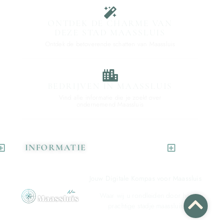
ONTDEK DE CHARME VAN
DEZE STAD MAASSLUIS
Ontdek de betoverende schatten van Maassluis
BEDRIJVEN IN MAASSLUIS
Vind alle informatie die je zoekt over
ondernemend Maassluis
INFORMATIE
Jouw Digitale Kompas voor Maassluis
Waar wij u rondleiden door het
prachtige stadje maassluis