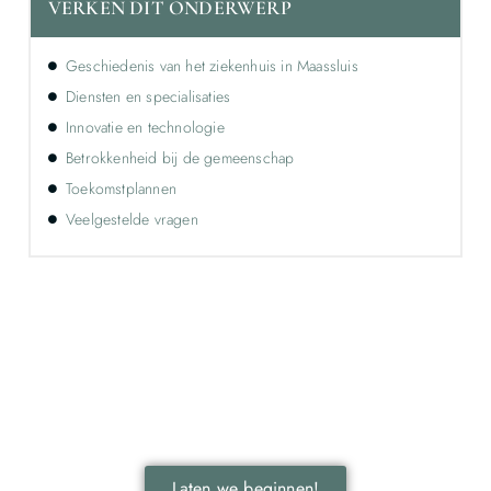
VERKEN DIT ONDERWERP
Geschiedenis van het ziekenhuis in Maassluis
Diensten en specialisaties
Innovatie en technologie
Betrokkenheid bij de gemeenschap
Toekomstplannen
Veelgestelde vragen
Ontdek de kracht van lokale reclame voor
jouw bedrijf!
Leer hoe lokale reclame jouw bedrijf kan laten groeien
door je onder te dompelen in deze fascinerende
wereld.
Laten we beginnen!