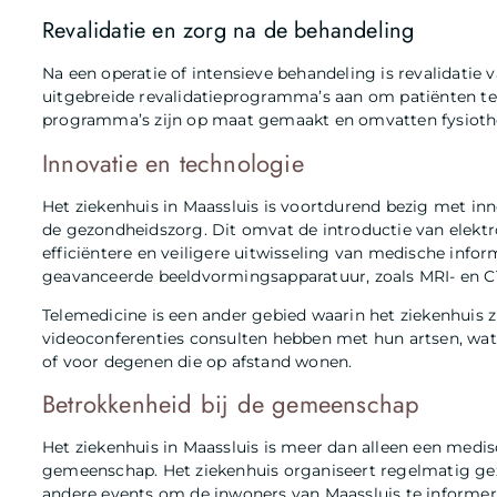
Revalidatie en zorg na de behandeling
Na een operatie of intensieve behandeling is revalidatie 
uitgebreide revalidatieprogramma’s aan om patiënten te 
programma’s zijn op maat gemaakt en omvatten fysiothe
Innovatie en technologie
Het ziekenhuis in Maassluis is voortdurend bezig met in
de gezondheidszorg. Dit omvat de introductie van elektr
efficiëntere en veiligere uitwisseling van medische info
geavanceerde beeldvormingsapparatuur, zoals MRI- en CT
Telemedicine is een ander gebied waarin het ziekenhuis 
videoconferenties consulten hebben met hun artsen, wa
of voor degenen die op afstand wonen.
Betrokkenheid bij de gemeenschap
Het ziekenhuis in Maassluis is meer dan alleen een medisc
gemeenschap. Het ziekenhuis organiseert regelmatig ge
andere events om de inwoners van Maassluis te informe