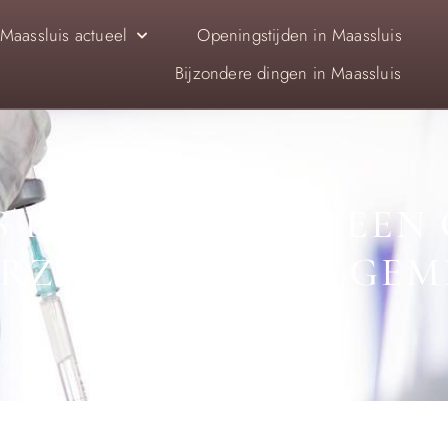
Maassluis actueel
Openingstijden in Maassluis
Bijzondere dingen in Maassluis
S IN MAASSLUIS: EEN
ZIENING IN DE GE
AUGUSTUS 7, 2024