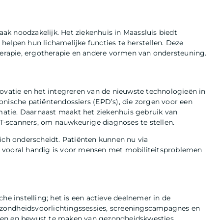
vaak noodzakelijk. Het ziekenhuis in Maassluis biedt
helpen hun lichamelijke functies te herstellen. Deze
rapie, ergotherapie en andere vormen van ondersteuning.
novatie en het integreren van de nieuwste technologieën in
onische patiëntendossiers (EPD’s), die zorgen voor een
rmatie. Daarnaast maakt het ziekenhuis gebruik van
-scanners, om nauwkeurige diagnoses te stellen.
zich onderscheidt. Patiënten kunnen nu via
t vooral handig is voor mensen met mobiliteitsproblemen
he instelling; het is een actieve deelnemer in de
zondheidsvoorlichtingssessies, screeningscampagnes en
ren en bewust te maken van gezondheidskwesties.