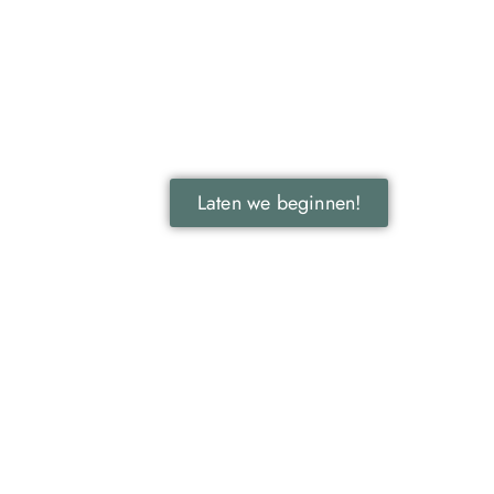
Ontdek de kracht van lokale
reclame voor jouw bedrijf!
Leer hoe lokale reclame jouw bedrijf kan
laten groeien door je onder te dompelen
in deze fascinerende wereld.
Laten we beginnen!