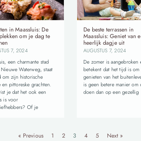
ten in Maassluis: De
De beste terrassen in
 plekken om je dag te
Maassluis: Geniet van 
nen
heerlijk dagje uit
TUS 7, 2024
AUGUSTUS 7, 2024
uis, een charmante stad
De zomer is aangebroken 
 Nieuwe Waterweg, staat
betekent dat het tijd is om 
 om zijn historische
genieten van het buitenlev
 en pittoreske grachten.
is geen betere manier om d
ist je dat het ook een
doen dan op een gezellig
s is voor
liefhebbers? Of je
« Previous
1
2
3
4
5
Next »