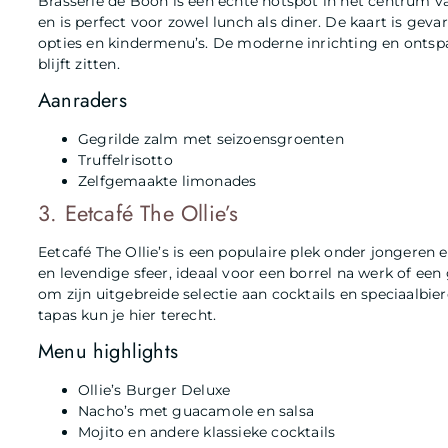
Brasserie de Boon is een echte hotspot in het centrum va
en is perfect voor zowel lunch als diner. De kaart is gev
opties en kindermenu’s. De moderne inrichting en ontspa
blijft zitten.
Aanraders
Gegrilde zalm met seizoensgroenten
Truffelrisotto
Zelfgemaakte limonades
3. Eetcafé The Ollie’s
Eetcafé The Ollie’s is een populaire plek onder jongeren
en levendige sfeer, ideaal voor een borrel na werk of een 
om zijn uitgebreide selectie aan cocktails en speciaalbi
tapas kun je hier terecht.
Menu highlights
Ollie’s Burger Deluxe
Nacho’s met guacamole en salsa
Mojito en andere klassieke cocktails