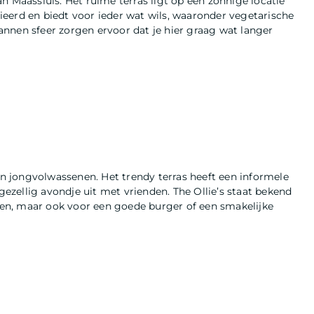
n Maassluis. Het ruime terras ligt op een zonnige locatie
arieerd en biedt voor ieder wat wils, waaronder vegetarische
nnen sfeer zorgen ervoor dat je hier graag wat langer
 en jongvolwassenen. Het trendy terras heeft een informele
gezellig avondje uit met vrienden. The Ollie’s staat bekend
eren, maar ook voor een goede burger of een smakelijke