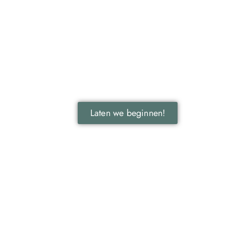
Ontdek de kracht van lokale
reclame voor jouw bedrijf!
Leer hoe lokale reclame jouw bedrijf kan
laten groeien door je onder te dompelen
in deze fascinerende wereld.
Laten we beginnen!