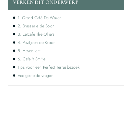
VERKEN DIT ONDERWERP
1. Grand Café De Waker
2. Brasserie de Boon
3. Eetcafé The Ollie’s
4. Paviljoen de Kroon
5. Havenlicht
6. Café ’t Smitje
Tips voor een Perfect Terrasbezoek
Veelgestelde vragen
Ontdek de kracht van lokale reclame voor
jouw bedrijf!
Leer hoe lokale reclame jouw bedrijf kan laten groeien
door je onder te dompelen in deze fascinerende