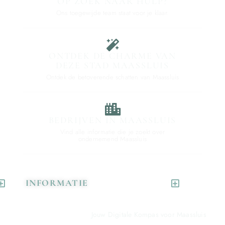
OP ZOEK NAAR HULP?
Ons toegewijde team staat voor je klaar.
ONTDEK DE CHARME VAN
DEZE STAD MAASSLUIS
Ontdek de betoverende schatten van Maassluis
BEDRIJVEN IN MAASSLUIS
Vind alle informatie die je zoekt over
ondernemend Maassluis
INFORMATIE
Jouw Digitale Kompas voor Maassluis