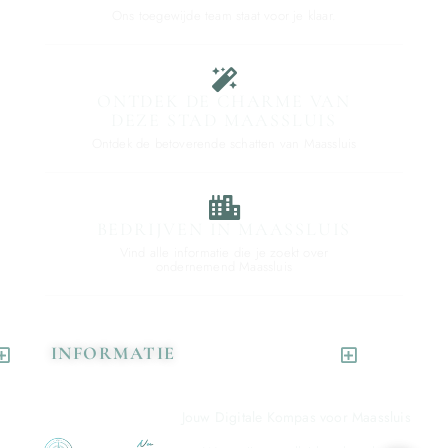
Ons toegewijde team staat voor je klaar.
ONTDEK DE CHARME VAN
DEZE STAD MAASSLUIS
Ontdek de betoverende schatten van Maassluis
BEDRIJVEN IN MAASSLUIS
Vind alle informatie die je zoekt over
ondernemend Maassluis
INFORMATIE
Jouw Digitale Kompas voor Maassluis