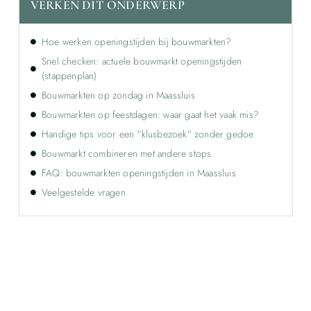
VERKEN DIT ONDERWERP
Hoe werken openingstijden bij bouwmarkten?
Snel checken: actuele bouwmarkt openingstijden
(stappenplan)
Bouwmarkten op zondag in Maassluis
Bouwmarkten op feestdagen: waar gaat het vaak mis?
Handige tips voor een “klusbezoek” zonder gedoe
Bouwmarkt combineren met andere stops
FAQ: bouwmarkten openingstijden in Maassluis
Veelgestelde vragen
Ontdek de kracht van lokale reclame voor
jouw bedrijf!
Leer hoe lokale reclame jouw bedrijf kan laten groeien