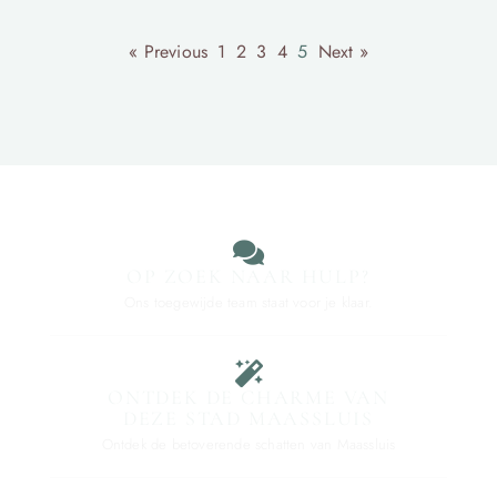
« Previous
1
2
3
4
5
Next »
OP ZOEK NAAR HULP?
Ons toegewijde team staat voor je klaar.
ONTDEK DE CHARME VAN
DEZE STAD MAASSLUIS
Ontdek de betoverende schatten van Maassluis