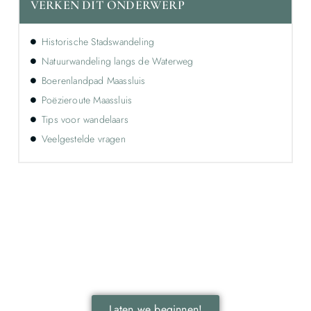
VERKEN DIT ONDERWERP
Historische Stadswandeling
Natuurwandeling langs de Waterweg
Boerenlandpad Maassluis
Poëzieroute Maassluis
Tips voor wandelaars
Veelgestelde vragen
Ontdek de kracht van lokale reclame voor
jouw bedrijf!
Leer hoe lokale reclame jouw bedrijf kan laten groeien
door je onder te dompelen in deze fascinerende
wereld.
Laten we beginnen!