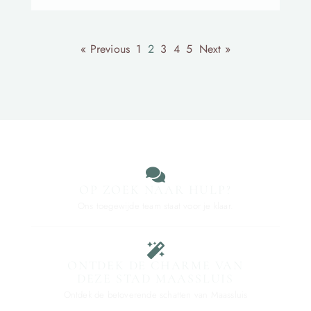
« Previous
1
2
3
4
5
Next »
OP ZOEK NAAR HULP?
Ons toegewijde team staat voor je klaar.
ONTDEK DE CHARME VAN
DEZE STAD MAASSLUIS
Ontdek de betoverende schatten van Maassluis