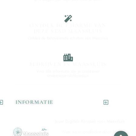
ONTDEK DE CHARME VAN
DEZE STAD MAASSLUIS
Ontdek de betoverende schatten van Maassluis
BEDRIJVEN IN MAASSLUIS
Vind alle informatie die je zoekt over
ondernemend Maassluis
INFORMATIE
Jouw Digitale Kompas voor Maassluis
Waar wij u rondleiden door het