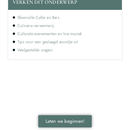
VERKEN DIT ONDERWERP
Sfeervolle Cafés en Bars
Culinaire verwennerij
Culturele evenementen en live muziek
Tips voor een geslaagd avondje uit
Veelgestelde vragen
Ontdek de kracht van lokale reclame voor
jouw bedrijf!
Leer hoe lokale reclame jouw bedrijf kan laten groeien
door je onder te dompelen in deze fascinerende
wereld.
Laten we beginnen!