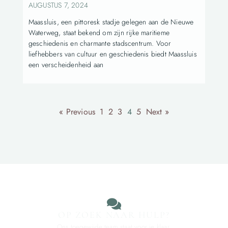
AUGUSTUS 7, 2024
Maassluis, een pittoresk stadje gelegen aan de Nieuwe
Waterweg, staat bekend om zijn rijke maritieme
geschiedenis en charmante stadscentrum. Voor
liefhebbers van cultuur en geschiedenis biedt Maassluis
een verscheidenheid aan
« Previous
1
2
3
4
5
Next »
OP ZOEK NAAR HULP?
Ons toegewijde team staat voor je klaar.