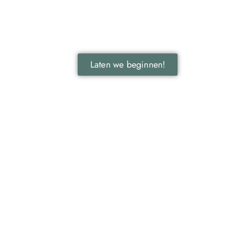
Leer hoe lokale reclame jouw bedrijf kan
laten groeien door je onder te dompelen
in deze fascinerende wereld.
Laten we beginnen!