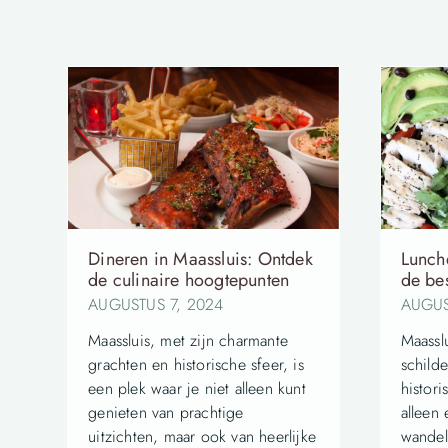
Dineren in Maassluis: Ontdek
Lunch
de culinaire hoogtepunten
de be
AUGUSTUS 7, 2024
AUGUS
Maassluis, met zijn charmante
Maasslu
grachten en historische sfeer, is
schild
een plek waar je niet alleen kunt
histori
genieten van prachtige
alleen
uitzichten, maar ook van heerlijke
wandel