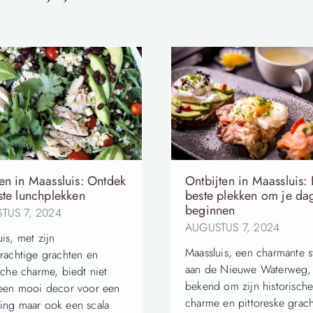
en in Maassluis: Ontdek
Ontbijten in Maassluis:
ste lunchplekken
beste plekken om je dag
beginnen
TUS 7, 2024
AUGUSTUS 7, 2024
is, met zijn
Maassluis, een charmante s
erachtige grachten en
aan de Nieuwe Waterweg, 
sche charme, biedt niet
bekend om zijn historisch
 een mooi decor voor een
charme en pittoreske grach
ing maar ook een scala