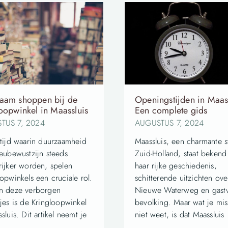
aam shoppen bij de
Openingstijden in Maass
oopwinkel in Maassluis
Een complete gids
TUS 7, 2024
AUGUSTUS 7, 2024
 tijd waarin duurzaamheid
Maassluis, een charmante s
ieubewustzijn steeds
Zuid-Holland, staat beken
rijker worden, spelen
haar rijke geschiedenis,
opwinkels een cruciale rol.
schitterende uitzichten ov
n deze verborgen
Nieuwe Waterweg en gastv
tjes is de Kringloopwinkel
bevolking. Maar wat je mi
sluis. Dit artikel neemt je
niet weet, is dat Maassluis