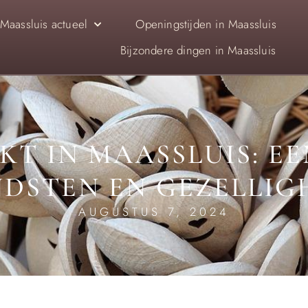
Maassluis actueel
Openingstijden in Maassluis
Bijzondere dingen in Maassluis
T IN MAASSLUIS: EE
DSTEN EN GEZELLIG
AUGUSTUS 7, 2024