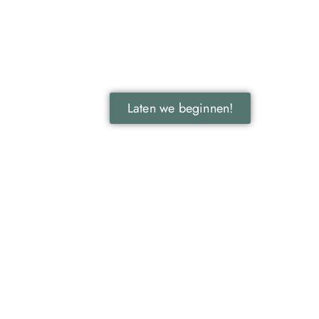
reclame voor jouw bedrijf!
Leer hoe lokale reclame jouw bedrijf kan
laten groeien door je onder te dompelen
in deze fascinerende wereld.
Laten we beginnen!