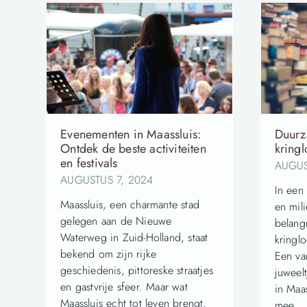
Evenementen in Maassluis:
Duurz
Ontdek de beste activiteiten
kringl
en festivals
AUGUS
AUGUSTUS 7, 2024
In een
Maassluis, een charmante stad
en mil
gelegen aan de Nieuwe
belang
Waterweg in Zuid-Holland, staat
kringlo
bekend om zijn rijke
Een va
geschiedenis, pittoreske straatjes
juweel
en gastvrije sfeer. Maar wat
in Maas
Maassluis echt tot leven brengt,
mee