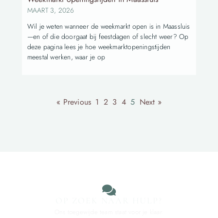
MAART 3, 2026
Wil je weten wanneer de weekmarkt open is in Maassluis
—en of die doorgaat bij feestdagen of slecht weer? Op
deze pagina lees je hoe weekmarktopeningstijden
meestal werken, waar je op
« Previous
1
2
3
4
5
Next »
OP ZOEK NAAR HULP?
Ons toegewijde team staat voor je klaar.