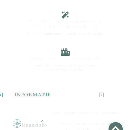
ONTDEK DE CHARME VAN
DEZE STAD MAASSLUIS
Ontdek de betoverende schatten van Maassluis
BEDRIJVEN IN MAASSLUIS
Vind alle informatie die je zoekt over
ondernemend Maassluis
INFORMATIE
Jouw Digitale Kompas voor Maassluis
Waar wij u rondleiden door het
prachtige stadje maassluis