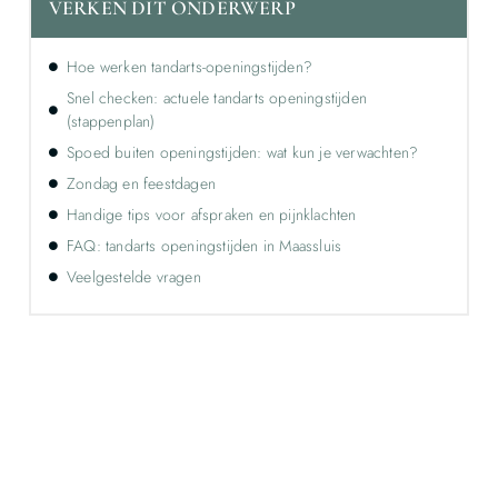
VERKEN DIT ONDERWERP
Hoe werken tandarts-openingstijden?
Snel checken: actuele tandarts openingstijden
(stappenplan)
Spoed buiten openingstijden: wat kun je verwachten?
Zondag en feestdagen
Handige tips voor afspraken en pijnklachten
FAQ: tandarts openingstijden in Maassluis
Veelgestelde vragen
Ontdek de kracht van lokale reclame voor
jouw bedrijf!
Leer hoe lokale reclame jouw bedrijf kan laten groeien
door je onder te dompelen in deze fascinerende
wereld.