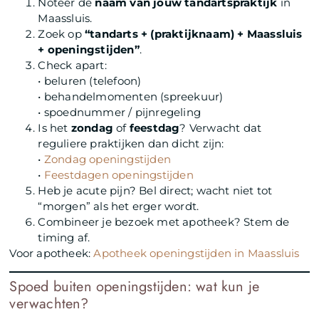
Noteer de
naam van jouw tandartspraktijk
in
Maassluis.
Zoek op
“tandarts + (praktijknaam) + Maassluis
+ openingstijden”
.
Check apart:
• beluren (telefoon)
• behandelmomenten (spreekuur)
• spoednummer / pijnregeling
Is het
zondag
of
feestdag
? Verwacht dat
reguliere praktijken dan dicht zijn:
•
Zondag openingstijden
•
Feestdagen openingstijden
Heb je acute pijn? Bel direct; wacht niet tot
“morgen” als het erger wordt.
Combineer je bezoek met apotheek? Stem de
timing af.
Voor apotheek:
Apotheek openingstijden in Maassluis
Spoed buiten openingstijden: wat kun je
verwachten?