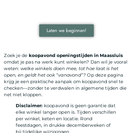
Leer hoe lokale reclame jouw bedrijf kan laten groeien
door je onder te dompelen in deze fascinerende
wereld.
Laten we beginnen!
Zoek je de
koopavond openingstijden in Maassluis
omdat je pas na werk kunt winkelen? Dan wil je vooral
weten:
welke winkels doen mee, tot hoe laat is het
open, en geldt het ook “vanavond”?
Op deze pagina
krijg je een praktische aanpak om koopavond snel te
checken—zonder te verdwalen in algemene tijden die
net niet kloppen.
Disclaimer:
koopavond is geen garantie dat
elke winkel langer open is. Tijden verschillen
per winkel, keten en locatie. Rond
feestdagen, in drukke decemberweken of
bij tijdelijke wijzigingen