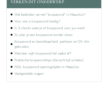
VERKEN DIT ONDERWERP
Wat bedoelen we met “koopavond” in Maassluis?
Voor wie is koopavond handig?
In 3 checks weet je of koopavond voor jou werkt
Zo plan je een koopavond zonder stress
Koopavond en bereikbaarheid: parkeren en OV slim
gebruiken
Wanneer wijkt koopavond het vaakst af?
Praktische koopavond-tips (die echt tijd schelen)
FAQ: koopavond openingstijden in Maassluis
Veelgestelde vragen
Ontdek de kracht van lokale reclame voor
jouw bedrijf!