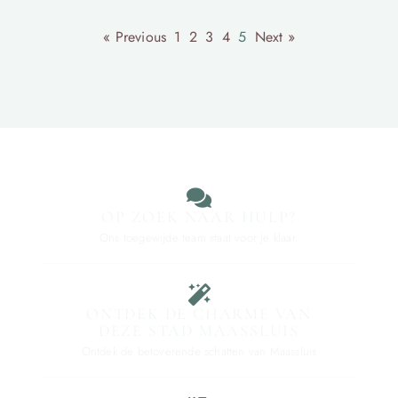
« Previous
1
2
3
4
5
Next »
OP ZOEK NAAR HULP?
Ons toegewijde team staat voor je klaar.
ONTDEK DE CHARME VAN
DEZE STAD MAASSLUIS
Ontdek de betoverende schatten van Maassluis