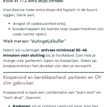
Bouw er 1–2 extra stops omheen
Kies daarna twee extra stops die logisch in de buurt
liggen. Denk aan:
drogist of cadeauwinkel erbij,
boodschappen als laatste stop (supermarkten zijn
vaak ruimer open).
Werk met een “sluitingstijd-buffer”
Neem als vuistregel:
arriveer minimaal 30–45
minuten vóór sluiting
bij je hoofddoel. Dan heb je
marge voor parkeren, lopen en kassarijen. Zeker op
koopavond kan het drukker zijn dan je verwacht.
Koopavond en bereikbaarheid: parkeren en OV
slim gebruiken
Koopavond is vaak een combinatie van “even snel” en
“toch druk”. Daarom:
Parkeren:
als je richting centrum gaat, kan het