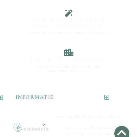
ONTDEK DE CHARME VAN
DEZE STAD MAASSLUIS
Ontdek de betoverende schatten van Maassluis
BEDRIJVEN IN MAASSLUIS
Vind alle informatie die je zoekt over
ondernemend Maassluis
INFORMATIE
Jouw Digitale Kompas voor Maassluis
Waar wij u rondleiden door het
prachtige stadje maassluis