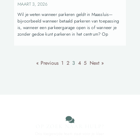
MAART 3, 2026
Wil je weten wanneer parkeren geldt in Maassluis—
bijvoorbeeld wanneer betaald parkeren van toepassing
is, wanneer een parkeergarage open is of wanneer je
zonder gedoe kunt parkeren in het centrum? Op
« Previous
1
2
3
4
5
Next »
OP ZOEK NAAR HULP?
Ons toegewijde team staat voor je klaar.