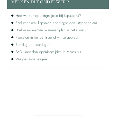
VERKEN DIT ONDERWERP
Hoe werken openingstijden bij kapsalons?
Snel checken: kapsalon openingstijden (stappenplan)
Drukke momenten: wanneer plan je het slimst?
Kapsalon in het centrum of winkelgebied
Zondag en feestdagen
FAQ: kapsalon openingstijden in Maassluis
Veelgestelde vragen
Ontdek de kracht van lokale reclame voor
jouw bedrijf!
Leer hoe lokale reclame jouw bedrijf kan laten groeien
door je onder te dompelen in deze fascinerende
wereld.