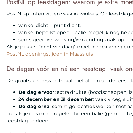
PostNL op feestdagen: waarom je extra moet
PostNL-punten zitten vaak in winkels. Op feestdage
winkel dicht = punt dicht,
winkel beperkt open = balie mogelijk nog bepe
soms geen verwerking/verzending zoals op n
Als je pakket “echt vandaag” moet: check vroeg en h
PostNL openingstijden in Maassluis
De dagen vóór en ná een feestdag: vaak on
De grootste stress ontstaat niet alleen op de feest
De dag ervoor
: extra drukte (boodschappen, la
24 december en 31 december
: vaak vroeg slui
De dag erna
: sommige locaties werken met aa
Tip: als je iets moet regelen bij een balie (gemeente
feestdag te doen.