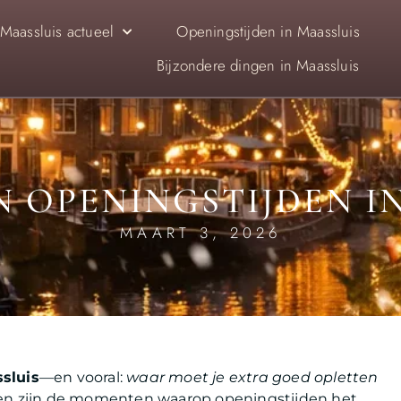
Maassluis actueel
Openingstijden in Maassluis
Bijzondere dingen in Maassluis
 OPENINGSTIJDEN I
MAART 3, 2026
sluis
—en vooral:
waar moet je extra goed opletten
n zijn de momenten waarop openingstijden het