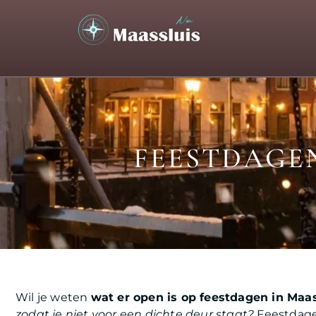
FEESTDAGEN
Wil je weten
wat er open is op feestdagen in Maas
zodat je niet voor een dichte deur staat?
Feestdage