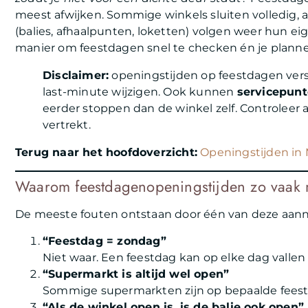
meest afwijken. Sommige winkels sluiten volledig, a
(balies, afhaalpunten, loketten) volgen weer hun ei
manier om feestdagen snel te checken én je planne
Disclaimer:
openingstijden op feestdagen vers
last-minute wijzigen. Ook kunnen
servicepun
eerder stoppen dan de winkel zelf. Controleer alt
vertrekt.
Terug naar het hoofdoverzicht:
Openingstijden in 
Waarom feestdagenopeningstijden zo vaak
De meeste fouten ontstaan door één van deze aan
“Feestdag = zondag”
Niet waar. Een feestdag kan op elke dag vallen
“Supermarkt is altijd wel open”
Sommige supermarkten zijn op bepaalde feestd
“Als de winkel open is, is de balie ook open”