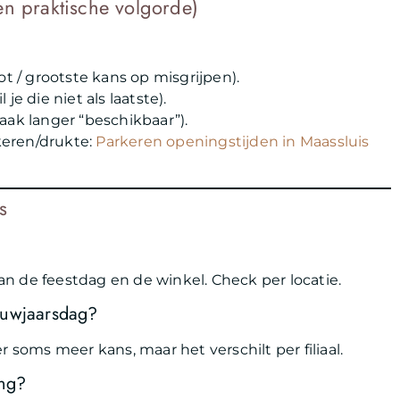
en praktische volgorde)
lot / grootste kans op misgrijpen).
 je die niet als laatste).
vaak langer “beschikbaar”).
keren/drukte:
Parkeren openingstijden in Maassluis
s
n de feestdag en de winkel. Check per locatie.
euwjaarsdag?
 soms meer kans, maar het verschilt per filiaal.
ing?