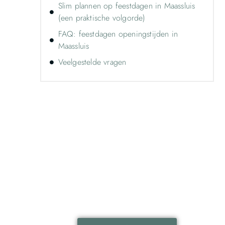
Slim plannen op feestdagen in Maassluis
(een praktische volgorde)
FAQ: feestdagen openingstijden in
Maassluis
Veelgestelde vragen
Ontdek de kracht van lokale
reclame voor jouw bedrijf!
Leer hoe lokale reclame jouw bedrijf kan
laten groeien door je onder te dompelen
in deze fascinerende wereld.