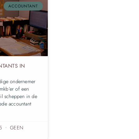
ACCOUNTANT
NTANTS IN
ndige ondernemer
mkb’er of een
wil scheppen in de
oede accountant
25
GEEN