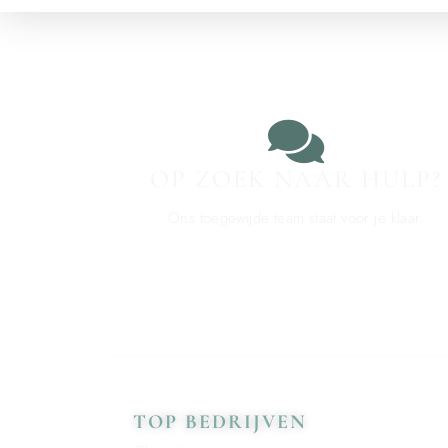
OP ZOEK NAAR HULP?
Ons toegewijde team staat voor je klaar.
TOP BEDRIJVEN