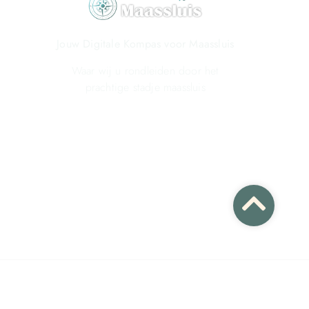
Jouw Digitale Kompas voor Maassluis
Waar wij u rondleiden door het
prachtige stadje maassluis