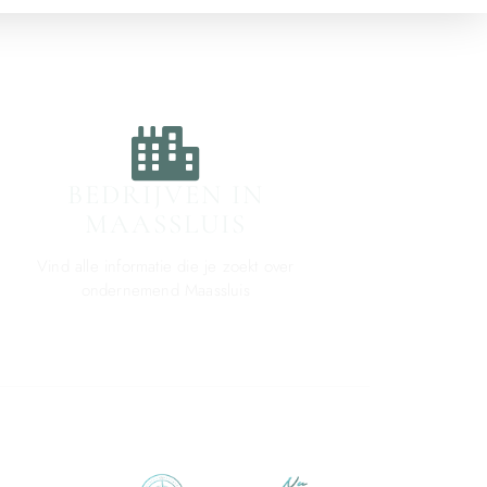
BEDRIJVEN IN
MAASSLUIS
Vind alle informatie die je zoekt over
ondernemend Maassluis