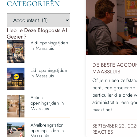
CATEGORIEËN
Heb je Deze Blogposts Al
Gezien?
Aldi openingstijden
in Maassluis
DE BESTE ACCOU
Lidl openingstijden
MAASSLUIS
in Maassluis
Of je nu een zelfsta
bent, een groeiende 
particulier die orde 
Action
administratie: een g
openingstijden in
Maassluis
maakt het
Afvalbrengstation
SEPTEMBER 22, 20
openingstijden in
REACTIES
Maassluis