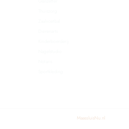
Glaszetter
Thuiszorg
Zaalvoetbal
Dierenarts
Kinderboerderij
Nagelstudio
Notaris
Sportkleding
© 2024 All rights reserved. Design by
MaassluisNu.nl