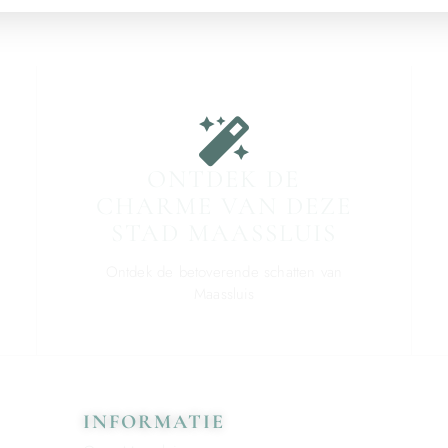
ONTDEK DE
CHARME VAN DEZE
STAD MAASSLUIS
Ontdek de betoverende schatten van
Maassluis
INFORMATIE