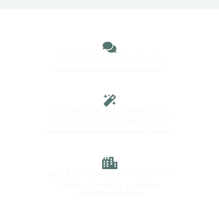
OP ZOEK NAAR HULP?
Ons toegewijde team staat voor je klaar.
ONTDEK DE CHARME VAN
DEZE STAD MAASSLUIS
Ontdek de betoverende schatten van Maassluis
BEDRIJVEN IN MAASSLUIS
Vind alle informatie die je zoekt over
ondernemend Maassluis