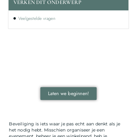
VERKEN DIT ONDERWERP
Veelgestelde vragen
Ontdek de kracht van lokale reclame voor
jouw bedrijf!
Leer hoe lokale reclame jouw bedrijf kan laten groeien
door je onder te dompelen in deze fascinerende
wereld.
Laten we beginnen!
Beveiliging is iets waar je pas echt aan denkt als je
het nodig hebt. Misschien organiseer je een
evenement, beheer je een winkelpand, heb je