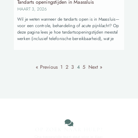
Tandarts openingstijden in Maassluis
MAART 3, 2026
Wil je weten wanneer de tandarts open is in Maassluis—
voor een controle, behandeling of acute pijnklacht? Op
deze pagina lees je hoe tandartsopeningstijden meestal
werken (inclusief telefonische bereikbaarheid), wat je
« Previous
1
2
3
4
5
Next »
OP ZOEK NAAR HULP?
Ons toegewijde team staat voor je klaar.