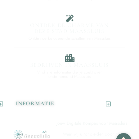
ONTDEK DE CHARME VAN
DEZE STAD MAASSLUIS
Ontdek de betoverende schatten van Maassluis
BEDRIJVEN IN MAASSLUIS
Vind alle informatie die je zoekt over
ondernemend Maassluis
INFORMATIE
Jouw Digitale Kompas voor Maassluis
Waar wij u rondleiden door het