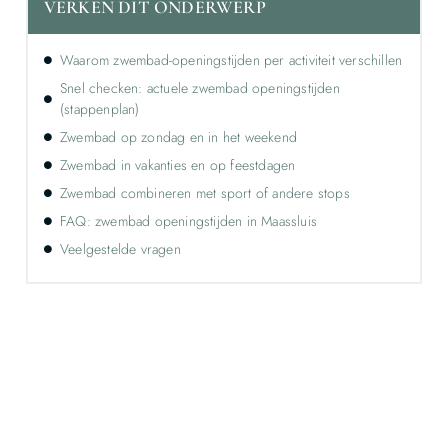
VERKEN DIT ONDERWERP
Waarom zwembad-openingstijden per activiteit verschillen
Snel checken: actuele zwembad openingstijden
(stappenplan)
Zwembad op zondag en in het weekend
Zwembad in vakanties en op feestdagen
Zwembad combineren met sport of andere stops
FAQ: zwembad openingstijden in Maassluis
Veelgestelde vragen
Ontdek de kracht van lokale reclame voor
jouw bedrijf!
Leer hoe lokale reclame jouw bedrijf kan laten groeien
door je onder te dompelen in deze fascinerende
wereld.