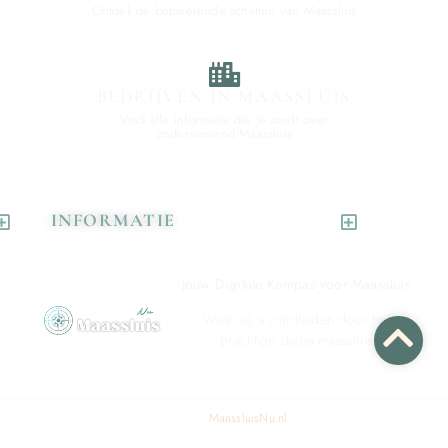
Ontdek de betoverende schatten van Maassluis
BEDRIJVEN IN MAASSLUIS
Vind alle informatie die je zoekt over
ondernemend Maassluis
INFORMATIE
Jouw Digitale Kompas voor Maassluis
Waar wij u rondleiden door het
prachtige stadje maassluis
© 2024 All rights reserved. Design by
MaassluisNu.nl